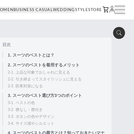
OMEN
BUSINESS CASUAL
WEDDING
STYLE
STORE
目次
1. スーツのベストとは？
2. スーツのベストを着用するメリット
2-1. 上品な印象でおしゃれに見える
2-2. 引き締まってスタイリッシュに見える
2-3. 防寒対策になる
3. スーツのベスト選び方3つのポイント
3-1. ベストの色
3-2. 襟なし・襟付き
3-3. ボタンの色やデザイン
3-4. サイズ感やシルエット
4. スーツのベストの着方とは？知っておきたいマナ