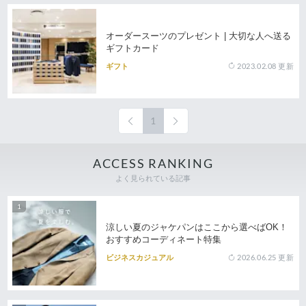
オーダースーツのプレゼント | 大切な人へ送る
ギフトカード
2023.02.08
更新
ギフト
1
ACCESS RANKING
よく見られている記事
涼しい夏のジャケパンはここから選べばOK！
おすすめコーディネート特集
2026.06.25
更新
ビジネスカジュアル