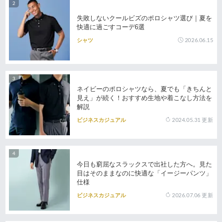
失敗しないクールビズのポロシャツ選び｜夏を
快適に過ごすコーデ6選
2026.06.15
シャツ
ネイビーのポロシャツなら、夏でも「きちんと
見え」が続く！おすすめ生地や着こなし方法を
解説
2024.05.31
更新
ビジネスカジュアル
今日も窮屈なスラックスで出社した方へ。見た
目はそのままなのに快適な「イージーパンツ」
仕様
2026.07.06
更新
ビジネスカジュアル