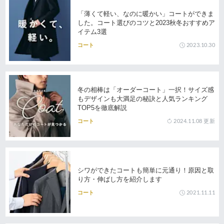
「薄くて軽い、なのに暖かい」コートができま
した。コート選びのコツと2023秋冬おすすめア
イテム3選
2023.10.30
コート
冬の相棒は「オーダーコート」一択！サイズ感
もデザインも大満足の秘訣と人気ランキング
TOP5を徹底解説
2024.11.08
更新
コート
シワができたコートも簡単に元通り！原因と取
り方・伸ばし方を紹介します
2021.11.11
コート