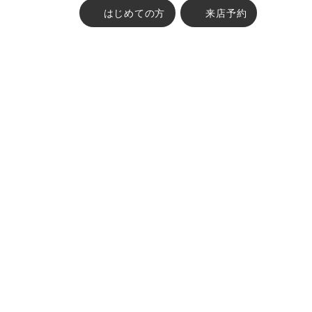
はじめての方
来店予約
古物営業法に基づく表示 :
東京都公安委員会 第304382004747号 株式会社FABRIC TOKYO
ABOUT
オーダーメイドの流れ
ブランドコンセプト
ITEM
オーダースーツ
オーダーシャツ
オーダービジネスカジュアル
ウィメンズスーツ