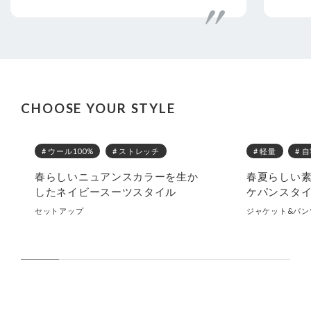
CHOOSE YOUR STYLE
# ウール100%
# ストレッチ
# 軽量
# 
春らしいニュアンスカラーを生か
春夏らしい
したネイビースーツスタイル
ケパンスタ
セットアップ
ジャケット&パン