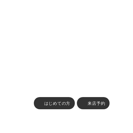
はじめての方
来店予約
古物営業法に基づく表示 :
東京都公安委員会 第304382004747号 株式会社FABRIC TOKYO