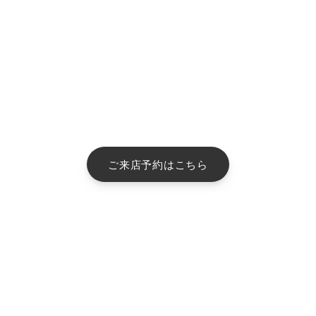
ご来店予約はこちら
古物営業法に基づく表示 :
東京都公安委員会 第304382004747号 株式会社FABRIC TOKYO
ABOUT
オーダーメイドの流れ