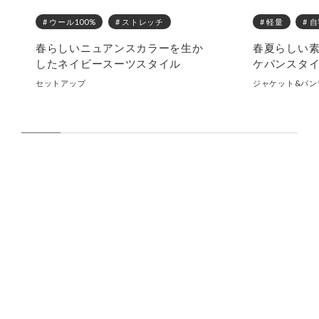
# ウール100%
# ストレッチ
# 軽量
# 
春らしいニュアンスカラーを生か
春夏らしい
したネイビースーツスタイル
ケパンスタ
セットアップ
ジャケット&パン