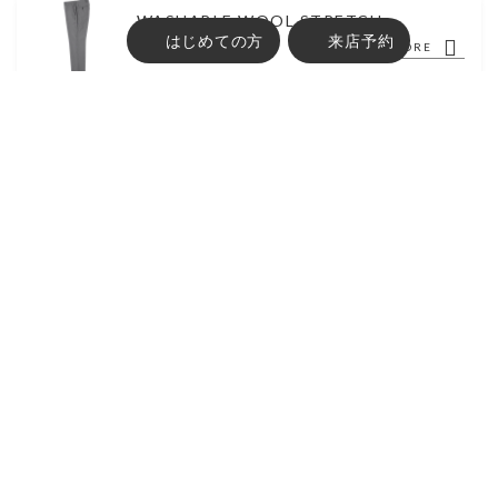
WASHABLE WOOL STRETCH
はじめての方
来店予約
¥ 19,800
MORE
古物営業法に基づく表示 :
東京都公安委員会 第304382004747号 株式会社FABRIC TOKYO
ABOUT
オーダーメイドの流れ
ブランドコンセプト
ITEM