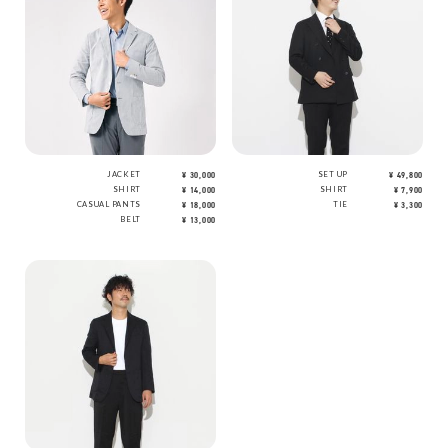
JACKET
¥ 30,000
SET UP
¥ 49,800
SHIRT
¥ 14,000
SHIRT
¥ 7,900
CASUAL PANTS
¥ 18,000
TIE
¥ 3,300
BELT
¥ 13,000