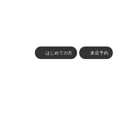
はじめての方
来店予約
古物営業法に基づく表示 :
東京都公安委員会 第304382004747号 株式会社FABRIC TOKYO
ABOUT
オーダーメイドの流れ
ブランドコンセプト