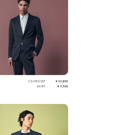
CO-ORD SET
¥ 52,800
SHIRT
¥ 9,900