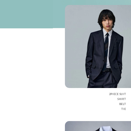
2PIECE SUIT
SHIRT
BELT
TIE