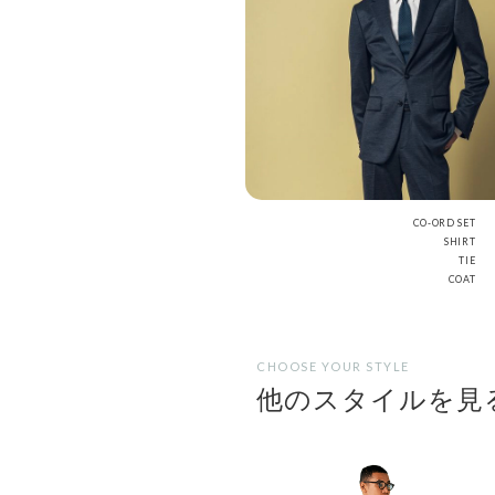
CO-ORD SET
SHIRT
TIE
COAT
CHOOSE YOUR STYLE
他のスタイルを見