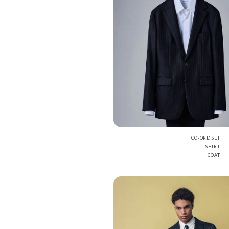
CO-ORD SET
SHIRT
COAT