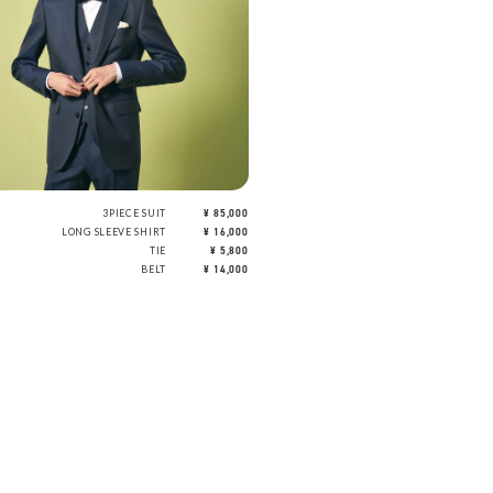
3PIECE SUIT
¥ 85,000
LONG SLEEVE SHIRT
¥ 16,000
TIE
¥ 5,800
BELT
¥ 14,000