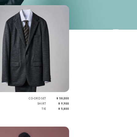
CO-ORD SET
¥ 58,000
SHIRT
¥ 9,900
TIE
¥ 5,800