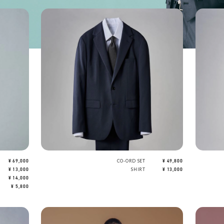
¥ 69,000
CO-ORD SET
¥ 49,800
¥ 13,000
SHIRT
¥ 13,000
¥ 14,000
¥ 5,800