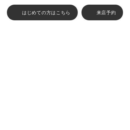
はじめての方
はこちら
来店予約
古物営業法
RECOMMENDED
SUPPORT
CONTENTS
よくあるご質問
ビジネスカジュアルおすすめ記事
商品のお直し・サポート
メンズオフィスカジュアルおすすめ記事
お問い合わせ
レディーススーツおすすめ記事
SERVICE
ご自宅でサイズを登録する
法人・団体のお客さまへ