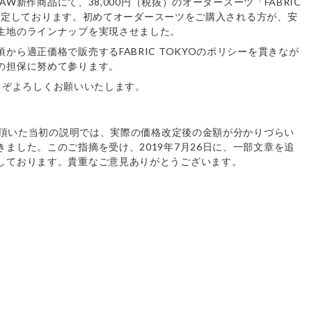
9AW新作商品にて、38,000円（税抜）のオーダースーツ「FABRIC
案内を予定しております。初めてオーダースーツをご購入される方が、安
生地のラインナップを実現させました。
から適正価格で販売するFABRIC TOKYOのポリシーを貫きなが
の担保に努めて参ります。
、どうぞよろしくお願いいたします。
せて頂いた当初の説明では、実際の価格改定後の金額が分かりづらい
ました。このご指摘を受け、2019年7月26日に、一部文章を追
しております。貴重なご意見ありがとうございます。