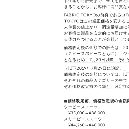
ず生産から販売まで、全てを自社
きることから、お客様に高品質な
FABRIC TOKYOの前身であるL
TOKYOはこの適正価格を変え
人件費の値上がり・調達量増加に
お客様に製品を安定的にお届けす
る体力をつけることが会社として
価格改定後の金額での販売は、20
（２ピース/3ピースともに）・
となるため、7月30日以降、そ
（以下2019年7月29日に追記。）
価格改定後の金額については、以
それぞれの商品カテゴリーの中で
ぞれ価格改定前の金額と、改定後
◼︎価格改定前、価格改定後の金
ツーピーススーツ：
¥35,000→¥38,000
スリーピーススーツ：
¥44,260→¥48,000