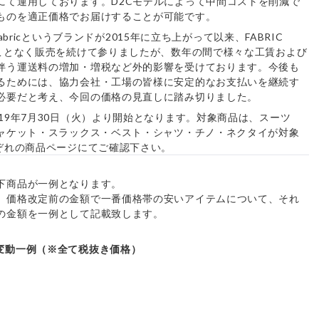
にて運用しております。D2Cモデルによって中間コストを削減で
ものを適正価格でお届けすることが可能です。
aFabricというブランドが2015年に立ち上がって以来、FABRIC
ることなく販売を続けて参りましたが、数年の間で様々な工賃および
伴う運送料の増加・増税など外的影響を受けております。今後も
るためには、協力会社・工場の皆様に安定的なお支払いを継続す
必要だと考え、今回の価格の見直しに踏み切りました。
19年7月30日（火）より開始となります。対象商品は、スーツ
ジャケット・スラックス・ベスト・シャツ・チノ・ネクタイが対象
れぞれの商品ページにてご確認下さい。
下商品が一例となります。
、価格改定前の金額で一番価格帯の安いアイテムについて、それ
の金額を一例として記載致します。
額変動一例（※全て税抜き価格）