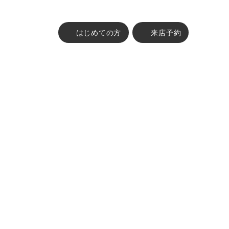
はじめての方
来店予約
古物営業法に基づく表示 :
東京都公安委員会 第304382004747号 株式会社FABRIC TOKYO
ABOUT
オーダーメイドの流れ
ブランドコンセプト
ITEM
オーダースーツ