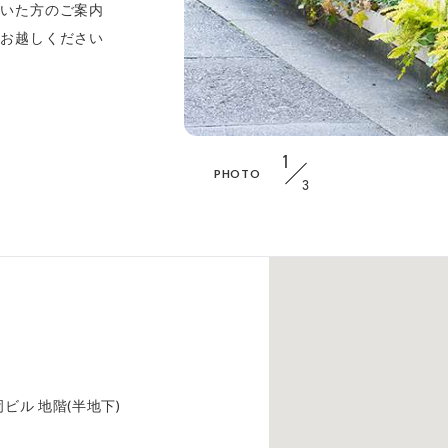
だいた方のご案内
上お越しください
1
PHOTO
3
安岡ビル 地階(半地下)