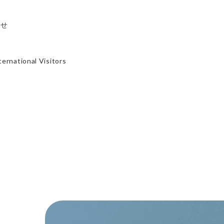
す
らせ
ernational Visitors
す