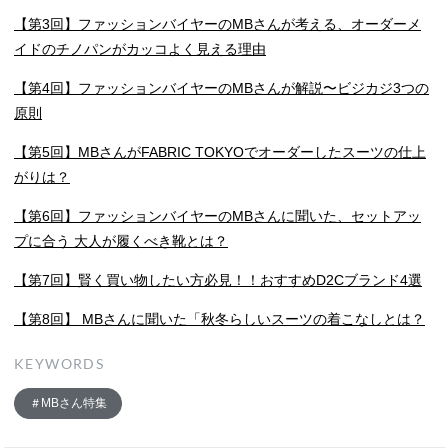
【第3回】ファッションバイヤーのMBさんが考える、オーダーメ
イドのチノパンがカッコよく見える理由
【第4回】ファッションバイヤーのMBさんが解説〜ビジカジ3つの
原則
【第5回】MBさんがFABRIC TOKYOでオーダーしたスーツの仕上
がりは？
【第6回】ファッションバイヤーのMBさんに聞いた、セットアッ
プに合う 大人が履くべき靴とは？
【第7回】賢く買い物したい方必見！！おすすめD2Cブランド4選
【第8回】 MBさんに聞いた「秋冬らしいスーツの着こなしとは？
KEYWORDS
MBさん特集