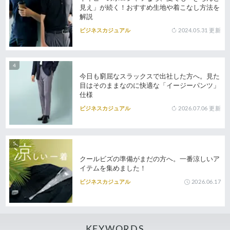
見え」が続く！おすすめ生地や着こなし方法を
解説
2024.05.31
更新
ビジネスカジュアル
今日も窮屈なスラックスで出社した方へ。見た
目はそのままなのに快適な「イージーパンツ」
仕様
2026.07.06
更新
ビジネスカジュアル
クールビズの準備がまだの方へ。一番涼しいア
イテムを集めました！
2026.06.17
ビジネスカジュアル
KEYWORDS