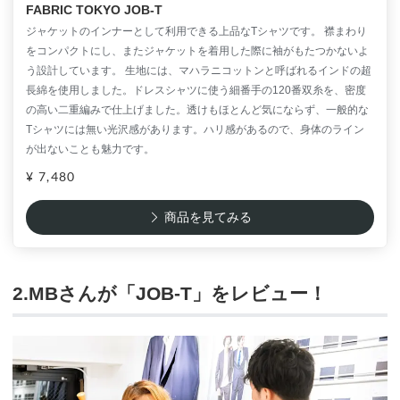
FABRIC TOKYO JOB-T
ジャケットのインナーとして利用できる上品なTシャツです。 襟まわり
をコンパクトにし、またジャケットを着用した際に袖がもたつかないよ
う設計しています。 生地には、マハラニコットンと呼ばれるインドの超
長綿を使用しました。ドレスシャツに使う細番手の120番双糸を、密度
の高い二重編みで仕上げました。透けもほとんど気にならず、一般的な
Tシャツには無い光沢感があります。ハリ感があるので、身体のライン
が出ないことも魅力です。
¥ 7,480
商品を見てみる
2.MBさんが「JOB-T」をレビュー！