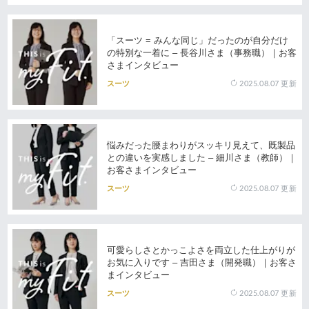
「スーツ = みんな同じ」だったのが自分だけ
の特別な一着に – 長谷川さま（事務職）｜お客
さまインタビュー
2025.08.07
更新
スーツ
悩みだった腰まわりがスッキリ見えて、既製品
との違いを実感しました – 細川さま（教師）｜
お客さまインタビュー
2025.08.07
更新
スーツ
可愛らしさとかっこよさを両立した仕上がりが
お気に入りです – 吉田さま（開発職）｜お客さ
まインタビュー
2025.08.07
更新
スーツ