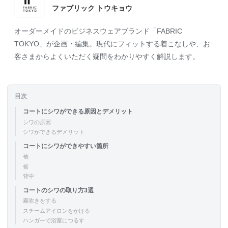
ファブリック トウキョウ
オーダーメイドのビジネスウェアブランド「FABRIC
TOKYO」が企画・編集。現代にフィットする着こなしや、お
客さまからよくいただく疑問をわかりやすく解説します。
目次
コートにシワができる原因とデメリット
シワの原因
シワができるデメリット
コートにシワができやすい箇所
袖
裾
背中
コートのシワの取り方3選
霧吹きをする
スチームアイロンをかける
ハンガーで浴室につるす