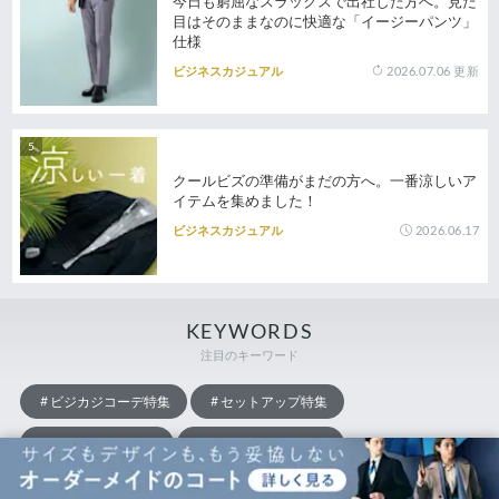
今日も窮屈なスラックスで出社した方へ。見た
目はそのままなのに快適な「イージーパンツ」
仕様
2026.07.06
更新
ビジネスカジュアル
クールビズの準備がまだの方へ。一番涼しいア
イテムを集めました！
2026.06.17
ビジネスカジュアル
KEYWORDS
注目のキーワード
ビジカジコーデ特集
セットアップ特集
インタビュー特集
新卒の着こなし特集
ウィメンズスーツ特集