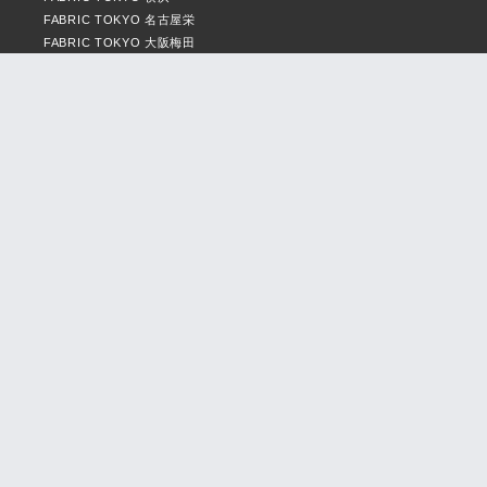
FABRIC TOKYO 名古屋栄
FABRIC TOKYO 大阪梅田
FABRIC TOKYO 福岡天神
MEDIA
ANSWER
服と、私たちの物語
RECOMMENDED CONTENTS
ビジネスカジュアルおすすめ記事
メンズオフィスカジュアルおすすめ記事
レディーススーツおすすめ記事
SERVICE
ご自宅でサイズを登録する
法人・団体のお客さまへ
SUPPORT
よくある質問
商品のお直し・サポート
お問い合わせ