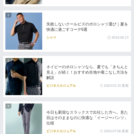
失敗しないクールビズのポロシャツ選び｜夏を
快適に過ごすコーデ6選
2026.06.15
シャツ
ネイビーのポロシャツなら、夏でも「きちんと
見え」が続く！おすすめ生地や着こなし方法を
解説
2024.05.31
更新
ビジネスカジュアル
今日も窮屈なスラックスで出社した方へ。見た
目はそのままなのに快適な「イージーパンツ」
仕様
2026.07.06
更新
ビジネスカジュアル