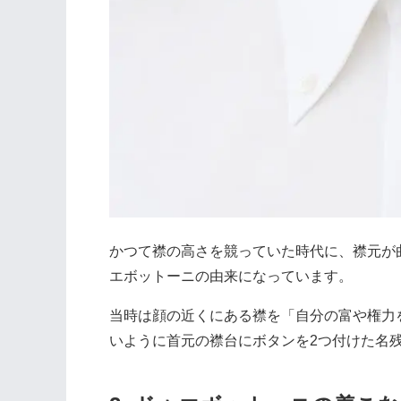
かつて襟の高さを競っていた時代に、襟元が
エボットーニの由来になっています。
当時は顔の近くにある襟を「自分の富や権力
いように首元の襟台にボタンを2つ付けた名