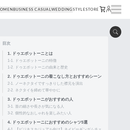
OMEN
BUSINESS CASUAL
WEDDING
STYLE
STORE
目次
1. ドゥエボットーニとは
1-1. ドゥエボットーニの特徴
1-2. ドゥエボットーニの由来と歴史
2. ドゥエボットーニの着こなし方とおすすめシーン
2-1. ノーネクタイですっきりした襟元を演出
2-2. ネクタイを締めて華やかに
3. ドゥエボットーニがおすすめの人
3-1. 首の細さや長さが気になる人
3-2. 個性的なおしゃれを楽しみたい人
4. ドゥエボットーニにおすすめのシャツ5選
4-1. 【ビジネスカジュアル向け】ネイビーギンガムチェ