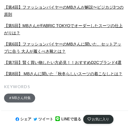
【第4回】ファッションバイヤーのMBさんが解説〜ビジカジ3つの
原則
【第5回】MBさんがFABRIC TOKYOでオーダーしたスーツの仕上
がりは？
【第6回】ファッションバイヤーのMBさんに聞いた、セットアッ
プに合う 大人が履くべき靴とは？
【第7回】賢く買い物したい方必見！！おすすめD2Cブランド4選
【第8回】 MBさんに聞いた「秋冬らしいスーツの着こなしとは？
KEYWORDS
MBさん特集
シェア
ツイート
LINEで送る
お気に入り