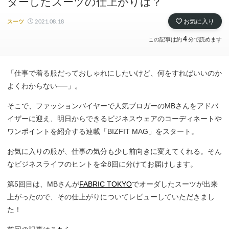
ダーしたスーツの仕上がりは？
2021.08.18
お気に入り
スーツ
4
この記事は約
分で読めます
「仕事で着る服だっておしゃれにしたいけど、何をすればいいのか
よくわからない──」。
そこで、ファッションバイヤーで人気ブロガーのMBさんをアドバ
イザーに迎え、明日からできるビジネスウェアのコーディネートや
ワンポイントを紹介する連載「BIZFIT MAG」をスタート。
お気に入りの服が、仕事の気分も少し前向きに変えてくれる。そん
なビジネスライフのヒントを全8回に分けてお届けします。
第5回目は、MBさんが
FABRIC TOKYO
でオーダしたスーツが出来
上がったので、その仕上がりについてレビューしていただきまし
た！