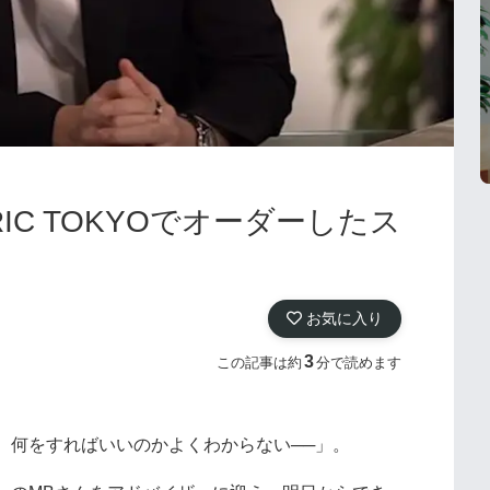
IC TOKYOでオーダーしたス
お気に入り
3
この記事は約
分で読めます
、何をすればいいのかよくわからない──」。