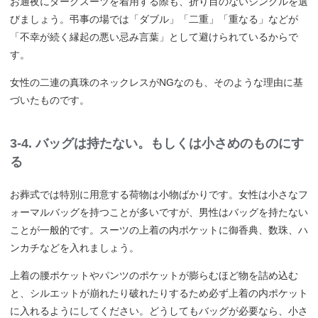
お通夜にダークスーツを着用する際も、折り目のないシングルを選
びましょう。弔事の場では「ダブル」「二重」「重なる」などが
「不幸が続く縁起の悪い忌み言葉」として避けられているからで
す。
女性の二連の真珠のネックレスがNGなのも、そのような理由に基
づいたものです。
3-4. バッグは持たない。もしくは小さめのものにす
る
お葬式では特別に用意する荷物は小物ばかりです。女性は小さなフ
ォーマルバッグを持つことが多いですが、男性はバッグを持たない
ことが一般的です。スーツの上着の内ポケットに御香典、数珠、ハ
ンカチなどを入れましょう。
上着の腰ポケットやパンツのポケットが膨らむほど物を詰め込む
と、シルエットが崩れたり破れたりするため必ず上着の内ポケット
に入れるようにしてください。どうしてもバッグが必要なら、小さ