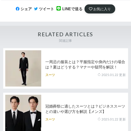
シェア
ツイート
LINEで送る
お気に入り
RELATED ARTICLES
関連記事
一周忌の服装とは？平服指定や身内だけの場合
は？夏はどうする？マナーや疑問を解説！
2025.01.22
更新
スーツ
冠婚葬祭に適したスーツとは？ビジネススーツ
との違いや選び方を解説【メンズ】
2025.01.22
更新
スーツ