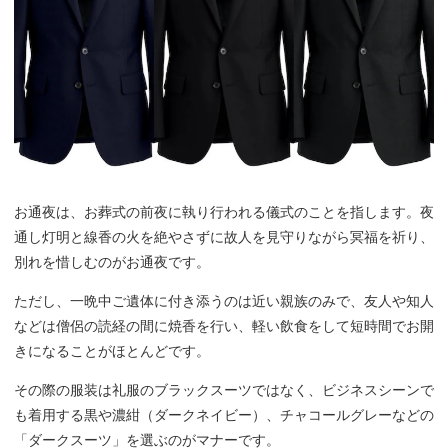
お通夜は、お葬式の前夜に執り行われる儀式のことを指します。夜
通し灯明と線香の火を絶やさずに故人を見守りながら冥福を祈り、
別れを惜しむのがお通夜です。
ただし、一晩中ご遺体に付き添うのは近い親族のみで、友人や知人
などは僧侶の読経の間に焼香を行い、軽い飲食をして短時間でお開
きになることがほとんどです。
その際の服装は礼服のブラックスーツではなく、ビジネスシーンで
も着用する黒や濃紺（ダークネイビー）、チャコールグレーなどの
「ダークスーツ」を選ぶのがマナーです。