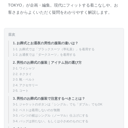
TOKYO」が企画・編集。現代にフィットする着こなしや、お
客さまからよくいただく疑問をわかりやすく解説します。
目次
1. お葬式とお通夜の男性の服装の違いは？
1-1. お葬式では「ブラックスーツ（準礼装）」を着用する
1-2. お通夜では「ダークスーツ」を着用する
2. 男性のお葬式の服装｜アイテム別の選び方
2-1. ワイシャツ
2-2. ネクタイ
2-3. 靴・ベルト
2-4. アクセサリー
2-5. コート
3. 男性のお葬式の服装で注意するべきことは？
3-1. ジャケットのボタンは「シングル」でも「ダブル」でもOK
3-2. ベストは着用しないのが無難
3-3. パンツの裾はシングル（ノーマル）仕上げにする
3-4. バッグは持たない。もしくは小さめのものにする