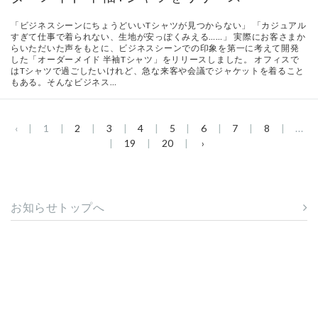
「ビジネスシーンにちょうどいいTシャツが見つからない」 「カジュアル
すぎて仕事で着られない、生地が安っぽくみえる……」 実際にお客さまか
らいただいた声をもとに、ビジネスシーンでの印象を第一に考えて開発
した「オーダーメイド 半袖Tシャツ」をリリースしました。 オフィスで
はTシャツで過ごしたいけれど、急な来客や会議でジャケットを着ること
もある。そんなビジネス…
‹
1
2
3
4
5
6
7
8
...
19
20
›
お知らせトップへ