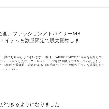
0周年企画、ファッションアドバイザーMB
アイテムを数量限定で販売開始しま
だき、誠にありがとうございます。 本日、FABRIC TOKYO10周年を記念して、
ラボレーションしたオーダーセットアップを数量限定でリリースいたしまし
い、MB氏が愛知県一宮市にある日本毛織の「ニッケ創作工房」を訪問したス
中です。 詳…
ができるようになりました