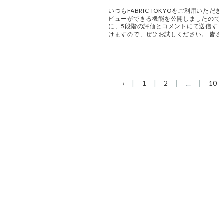
いつもFABRIC TOKYOをご利用
ビューができる機能を公開しましたので
に、5段階の評価とコメントにて送信す
けますので、ぜひお試しください。 皆
‹
1
2
...
10