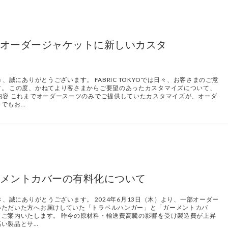
オーダージャケットに新しいカスタ
だき、誠にありがとうございます。 FABRIC TOKYOでは日々、お客さまのご意
。 この度、かねてより客さまからご要望のあったカスタマイズについて、
内容 これまでオーダースーツのみでご提供していたカスタマイズが、オーダ
トでもお…
メントカバーの有料化について
ただき、誠にありがとうございます。 2024年6月13日（木）より、一部オーダー
いただいた方へお届けしていた「トラベルハンガー」と「ガーメントカバ
ご案内いたします。 昨今の原材料・輸送費高騰の影響を受け製造費が上昇
高い製品とサ…