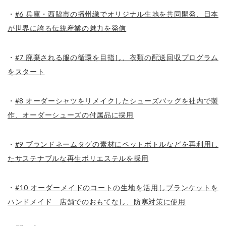
・
#6 兵庫・西脇市の播州織でオリジナル生地を共同開発、日本
が世界に誇る伝統産業の魅力を発信
・
#7 廃棄される服の循環を目指し、衣類の配送回収プログラム
をスタート
・
#8 オーダーシャツをリメイクしたシューズバッグを社内で製
作、オーダーシューズの付属品に採用
・
#9 ブランドネームタグの素材にペットボトルなどを再利用し
たサステナブルな再生ポリエステルを採用
・
#10 オーダーメイドのコートの生地を活用しブランケットを
ハンドメイド　店舗でのおもてなし、防寒対策に使用