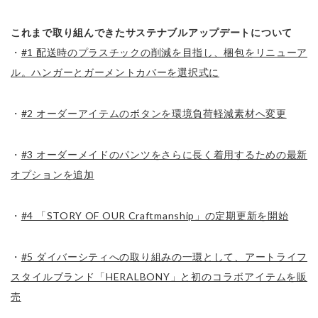
これまで取り組んできたサステナブルアップデートについて
・
#1 配送時のプラスチックの削減を目指し、梱包をリニューア
ル。ハンガーとガーメントカバーを選択式に
・
#2 オーダーアイテムのボタンを環境負荷軽減素材へ変更
・
#3 オーダーメイドのパンツをさらに長く着用するための最新
オプションを追加
・
#4 「STORY OF OUR Craftmanship」の定期更新を開始
・
#5 ダイバーシティへの取り組みの一環として、アートライフ
スタイルブランド「HERALBONY」と初のコラボアイテムを販
売