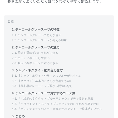
客さまからよくいただく疑問をわかりやすく解説します。
目次
1. チャコールグレースーツの特徴
1-1. チャコールグレーってどんな色？
1-2. チャコールグレースーツが与える印象
2. チャコールグレースーツの魅力
2-1. 季節を選ばずおしゃれができる
2-2. コーディネートしやすい
2-3. 幅広い着用シーンに対応できる
3. シャツ・ネクタイ・靴の合わせ方
3-1. 【シャツ】ホワイトやサックスブルーがおすすめ
3-2. 【ネクタイ】基本的にどんな色柄でもOK
3-3. 【靴】黒のレースアップ系なら間違いなし
4. チャコールグレースーツおすすめコーデ集
4-1. 「小紋柄のネクタイ × ブルー系シャツ」でデキる男を演出
4-2. 「ソリッドタイ × ストライプシャツ」でおしゃれかつ爽やかに
4-3. 「グレンチェックのスーツ × 鮮やかネクタイ」で親近感をプラス
5. まとめ