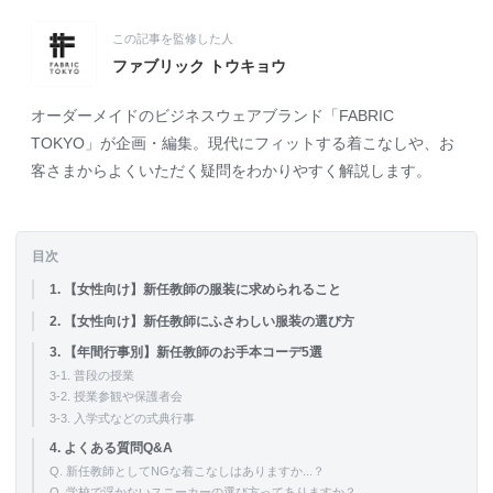
この記事を監修した人
ファブリック トウキョウ
オーダーメイドのビジネスウェアブランド「FABRIC
TOKYO」が企画・編集。現代にフィットする着こなしや、お
客さまからよくいただく疑問をわかりやすく解説します。
目次
1. 【女性向け】新任教師の服装に求められること
2. 【女性向け】新任教師にふさわしい服装の選び方
3. 【年間行事別】新任教師のお手本コーデ5選
3-1. 普段の授業
3-2. 授業参観や保護者会
3-3. 入学式などの式典行事
4. よくある質問Q&A
Q. 新任教師としてNGな着こなしはありますか...？
Q. 学校で浮かないスニーカーの選び方ってありますか？