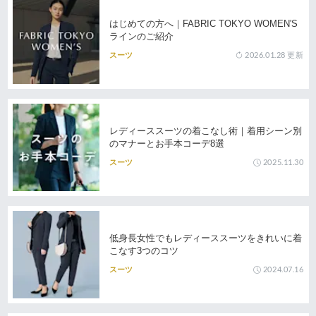
はじめての方へ｜FABRIC TOKYO WOMEN'S
ラインのご紹介
2026.01.28
更新
スーツ
レディーススーツの着こなし術｜着用シーン別
のマナーとお手本コーデ8選
2025.11.30
スーツ
低身長女性でもレディーススーツをきれいに着
こなす3つのコツ
2024.07.16
スーツ