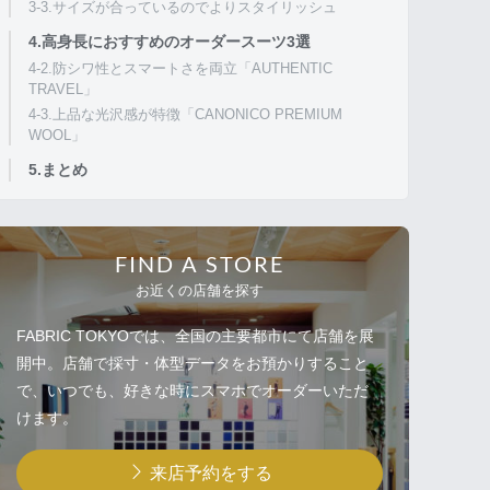
3-3.サイズが合っているのでよりスタイリッシュ
4.高身長におすすめのオーダースーツ3選
4-2.防シワ性とスマートさを両立「AUTHENTIC
TRAVEL」
4-3.上品な光沢感が特徴「CANONICO PREMIUM
WOOL」
5.まとめ
FIND A STORE
お近くの店舗を探す
FABRIC TOKYOでは、全国の主要都市にて店舗を展
開中。店舗で採寸・体型データをお預かりすること
で、いつでも、好きな時にスマホでオーダーいただ
けます。
来店予約をする