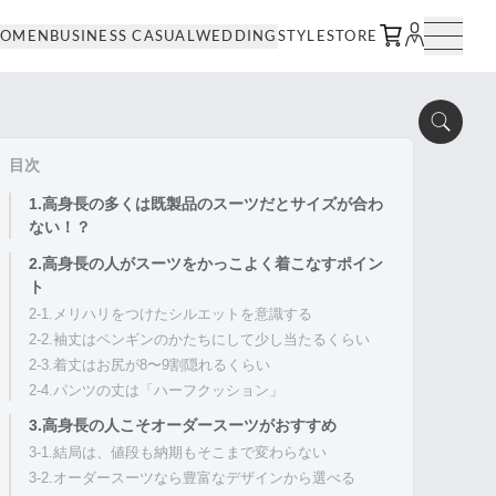
OMEN
BUSINESS CASUAL
WEDDING
STYLE
STORE
目次
1.高身長の多くは既製品のスーツだとサイズが合わ
ない！？
2.高身長の人がスーツをかっこよく着こなすポイン
ト
2-1.メリハリをつけたシルエットを意識する
2-2.袖丈はペンギンのかたちにして少し当たるくらい
2-3.着丈はお尻が8〜9割隠れるくらい
2-4.パンツの丈は「ハーフクッション」
3.高身長の人こそオーダースーツがおすすめ
3-1.結局は、値段も納期もそこまで変わらない
3-2.オーダースーツなら豊富なデザインから選べる