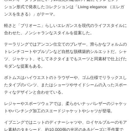
ション形式で発表したコレクションは「Living elegance （エレガ
ンスを生きる）」がテーマ。
軽さと「ブリオーニ」らしいエレガンスを現代のライフスタイルに
合わせた、ノンシャランなスタイルを提案した。
テーラリングではアンコン仕立てのブレザー、滑らかなフォルムの
トレンチコートやブルゾンなど自然な脱構築的シルエットだ。シャ
ツ、ジャケット、そしてネクタイまでもスーツと同素材で仕上げた
モダンな提案もある。
ボトムスはハイウエストのトラウザーや、ゴム仕様でリラックスし
たタイプのパンツ、またはショーツやサイドシームの入ったスポー
ティなデザインと合わせている。
レジャーやスポーツウェアでは、柔らかいナッパレザーのジャケッ
トやパンチング加工のスエードジャケットやシャツが登場。
イブニングではニットのディナーシャツや、ロイヤルブルーのモア
レ素材のタキシード、約10,000個の光沢のあるビーズに手作業で