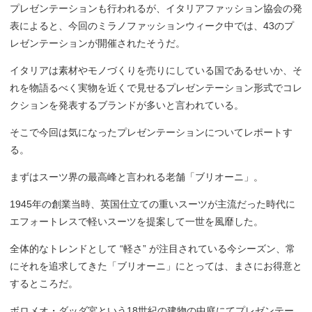
プレゼンテーションも行われるが、イタリアファッション協会の発
表によると、今回のミラノファッションウィーク中では、43のプ
レゼンテーションが開催されたそうだ。
イタリアは素材やモノづくりを売りにしている国であるせいか、そ
れを物語るべく実物を近くで見せるプレゼンテーション形式でコレ
クションを発表するブランドが多いと言われている。
そこで今回は気になったプレゼンテーションについてレポートす
る。
まずはスーツ界の最高峰と言われる老舗「ブリオーニ」。
1945年の創業当時、英国仕立ての重いスーツが主流だった時代に
エフォートレスで軽いスーツを提案して一世を風靡した。
全体的なトレンドとして “軽さ” が注目されている今シーズン、常
にそれを追求してきた「ブリオーニ」にとっては、まさにお得意と
するところだ。
ボロメオ・ダッダ宮という18世紀の建物の中庭にてプレゼンテー