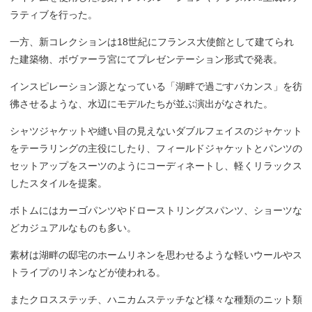
ラティブを行った。
一方、新コレクションは18世紀にフランス大使館として建てられ
た建築物、ボヴァーラ宮にてプレゼンテーション形式で発表。
インスピレーション源となっている「湖畔で過ごすバカンス」を彷
彿させるような、水辺にモデルたちが並ぶ演出がなされた。
シャツジャケットや縫い目の見えないダブルフェイスのジャケット
をテーラリングの主役にしたり、フィールドジャケットとパンツの
セットアップをスーツのようにコーディネートし、軽くリラックス
したスタイルを提案。
ボトムにはカーゴパンツやドローストリングスパンツ、ショーツな
どカジュアルなものも多い。
素材は湖畔の邸宅のホームリネンを思わせるような軽いウールやス
トライプのリネンなどが使われる。
またクロスステッチ、ハニカムステッチなど様々な種類のニット類