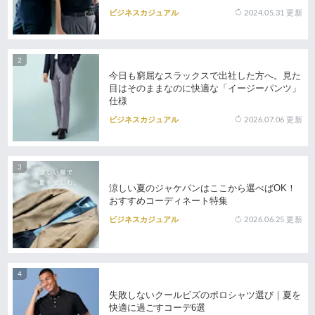
2024.05.31
更新
ビジネスカジュアル
今日も窮屈なスラックスで出社した方へ。見た
目はそのままなのに快適な「イージーパンツ」
仕様
2026.07.06
更新
ビジネスカジュアル
涼しい夏のジャケパンはここから選べばOK！
おすすめコーディネート特集
2026.06.25
更新
ビジネスカジュアル
失敗しないクールビズのポロシャツ選び｜夏を
快適に過ごすコーデ6選