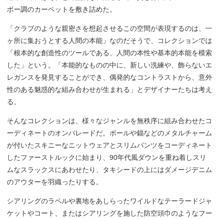
ボー調のカーペットを敷き詰めた。
「クラブのような親密さを想起させるこの空間が表現するのは、一
ヶ所に集おうとする人間の本能」なのだそうで、コレクションでは
「根本的な創造性のツールである、人間の本性や基本的本能を模索
した」という。「本能的なものの中に、新しい洗練や、飾らないエ
レガンスを発見することができ、偶発的なコントラストから、意外
性のある魅惑的な組み合わせが生まれる」とデザイナーたちは考え
る。
そんなコレクションは、様々なジャンルを無秩序に組み合わせたコ
ーディネートのオンパレードだ。ボールや錨などのメタルチャーム
が付いたスキニーなニットウェアとスリムパンツをコーディネート
したファーストルックに始まり、90年代風ダウンを重ね着しスリ
ムなスラックスにあわせたり、タキシードの上にはダメージデニム
のアウターを羽織ったりする。
シアリングのラペルや裏地をあしらったワイルドなテーラードジャ
ケットやコート、またはシアリングを施した防空頭巾のようなフー