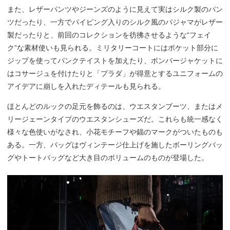
また、レザーパンツやジーンズのように見えて実はシルク製のパン
ツだったり、一方でパイピング入りのシルク風のパジャマがレザー
製だったりと、前回のコレクションを彷彿させるような“フェイ
ク”な素材使いも見られる。ミリタリーコートにはポケット部分に
ジップを使ってパンクテイストを加えたり、ボンバージャケットに
はコサージュを付けたりと「プラダ」が得意とするユニフォームの
アイデアに崩しを入れたディテールも見られる。
ほとんどのルックの足元を飾るのは、ウエスタンブーツ、またはメ
リージェーンタイプのウエスタンシューズだ。これらも統一感なく
様々な色使いがなされ、小花モチーフや錨のマークがついたものも
ある。一方、バッグはヴィンテージ仕上げを施したボーリングバッ
グやトートバッグなど大き目のボリュームのものが登場した。