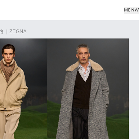
MEN
W
冬｜ZEGNA