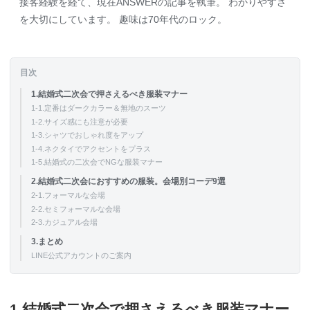
接客経験を経て、現在ANSWERの記事を執筆。 わかりやすさ
を大切にしています。 趣味は70年代のロック。
目次
1.結婚式二次会で押さえるべき服装マナー
1-1.定番はダークカラー＆無地のスーツ
1-2.サイズ感にも注意が必要
1-3.シャツでおしゃれ度をアップ
1-4.ネクタイでアクセントをプラス
1-5.結婚式の二次会でNGな服装マナー
2.結婚式二次会におすすめの服装。会場別コーデ9選
2-1.フォーマルな会場
2-2.セミフォーマルな会場
2-3.カジュアル会場
3.まとめ
LINE公式アカウントのご案内
1.結婚式二次会で押さえるべき服装マナー