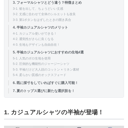
3. フォーマルシャツとどう違う？特徴まとめ
3-1. 裾を出して、ちょうどいい丈感
3-2. 丈感に合わせて全体のシルエットも改良
3-3. 第1ボタンをはずしたときの開き具合
4. 半袖カジュアルシャツのメリット
4-1. カジュアル使いができる！
4-2. 通気性がさらに良くなる
4-3. 生地もデザインも自由自在！
5. 半袖カジュアルシャツにおすすめの生地4選
5-1. 人気のポロ生地を使用
5-2. 圧倒的な機能性のジャージーシャツ
5-3. 半袖だけど大人顔のコットン × リネン素材
5-4. 柔らかい質感のオックスフォード
6. 既に採寸をしていればすぐに購入可能！
7. 夏のトップス選びに新たな選択肢を！
1. カジュアルシャツの半袖が登場！