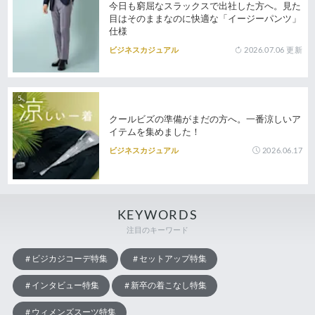
今日も窮屈なスラックスで出社した方へ。見た
目はそのままなのに快適な「イージーパンツ」
仕様
2026.07.06
更新
ビジネスカジュアル
クールビズの準備がまだの方へ。一番涼しいア
イテムを集めました！
2026.06.17
ビジネスカジュアル
KEYWORDS
注目のキーワード
ビジカジコーデ特集
セットアップ特集
インタビュー特集
新卒の着こなし特集
ウィメンズスーツ特集