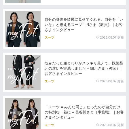
自分の身体を綺麗に見せてくれる、自分を「い
いな」と思えるスーツ – Nさま（教員）｜お客
さまインタビュー
2025.08.07
更新
スーツ
悩みだった腰まわりがスッキリ見えて、既製品
との違いを実感しました – 細川さま（教師）｜
お客さまインタビュー
2025.08.07
更新
スーツ
「スーツ = みんな同じ」だったのが自分だけ
の特別な一着に – 長谷川さま（事務職）｜お客
さまインタビュー
2025.08.07
更新
スーツ