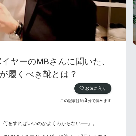
バイヤーのMBさんに聞いた、
人が履くべき靴とは？
お気に入り
3
この記事は約
分で読めます
、何をすればいいのかよくわからない──」。