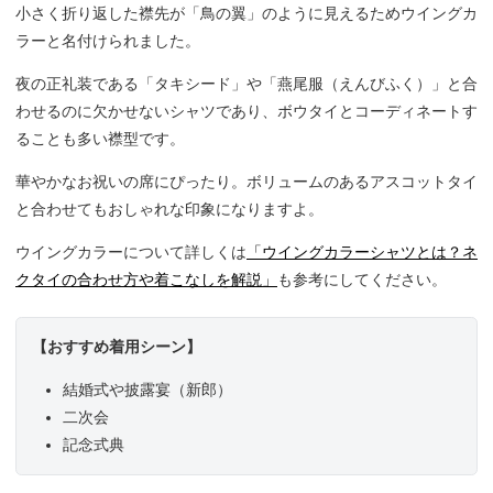
小さく折り返した襟先が「鳥の翼」のように見えるためウイングカ
ラーと名付けられました。
夜の正礼装である「タキシード」や「燕尾服（えんびふく）」と合
わせるのに欠かせないシャツであり、ボウタイとコーディネートす
ることも多い襟型です。
華やかなお祝いの席にぴったり。ボリュームのあるアスコットタイ
と合わせてもおしゃれな印象になりますよ。
ウイングカラーについて詳しくは
「ウイングカラーシャツとは？ネ
クタイの合わせ方や着こなしを解説」
も参考にしてください。
【おすすめ着用シーン】
結婚式や披露宴（新郎）
二次会
記念式典