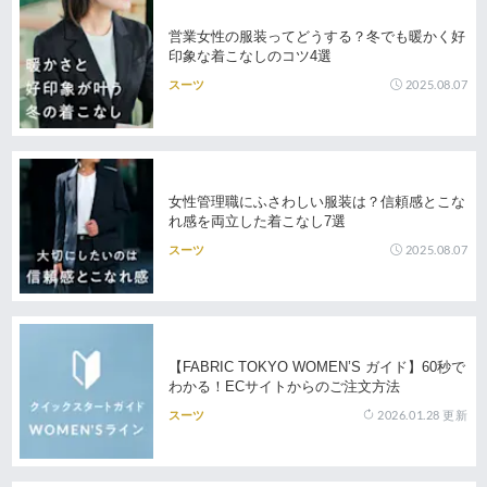
営業女性の服装ってどうする？冬でも暖かく好
印象な着こなしのコツ4選
2025.08.07
スーツ
女性管理職にふさわしい服装は？信頼感とこな
れ感を両立した着こなし7選
2025.08.07
スーツ
【FABRIC TOKYO WOMEN’S ガイド】60秒で
わかる！ECサイトからのご注文方法
2026.01.28
更新
スーツ