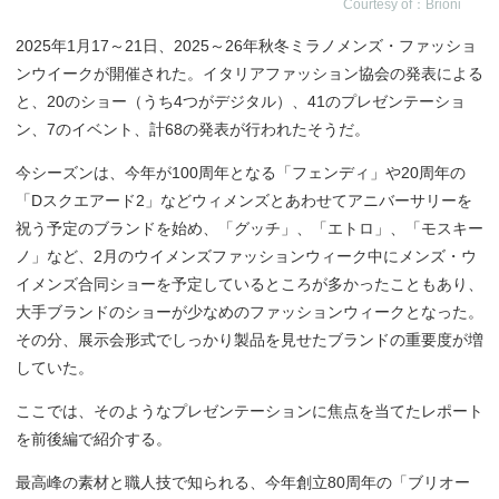
Courtesy of：Brioni
2025年1月17～21日、2025～26年秋冬ミラノメンズ・ファッショ
ンウイークが開催された。イタリアファッション協会の発表による
と、20のショー（うち4つがデジタル）、41のプレゼンテーショ
ン、7のイベント、計68の発表が行われたそうだ。
今シーズンは、今年が100周年となる「フェンディ」や20周年の
「Dスクエアード2」などウィメンズとあわせてアニバーサリーを
祝う予定のブランドを始め、「グッチ」、「エトロ」、「モスキー
ノ」など、2月のウイメンズファッションウィーク中にメンズ・ウ
イメンズ合同ショーを予定しているところが多かったこともあり、
大手ブランドのショーが少なめのファッションウィークとなった。
その分、展示会形式でしっかり製品を見せたブランドの重要度が増
していた。
ここでは、そのようなプレゼンテーションに焦点を当てたレポート
を前後編で紹介する。
最高峰の素材と職人技で知られる、今年創立80周年の「ブリオー