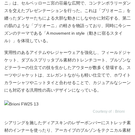
ニ」は、セルベッローニ宮の荘厳な広間で、コンテンポラリーダン
スを交えたプレゼンテーションを行った。これは「ブリオーニ」を
纏ったダンサーたちによる大胆な動きにしなやかに対応する、第二
の肌のような「ブリオーニ」の軽さを物語っており、同時に今シー
ズンのテーマである「A movement in style（動きに宿るスタイ
ル）」を体現している。
実用性のあるアイテムやレジャーウェアを強化し、フィールドジャ
ケット、ダブルスプリッタブル素材のトレンチコート、ブルゾンな
どテーラーの仕立ての技を生かしたアウターが数多く登場する。ス
ーツやジャケットは、エレガントながらも軽い仕立てで、ホワイト
カラーシャツやニットタイと合わせることで、カジュアルなシーン
にも対応する汎用性の高いデザインになっている。
Courtesy of：Brioni
シアリングを施したディアスキンのレザーボンバーにストレッチ素
材のインナーを使ったり、アーカイブのブルゾンをテクニカル素材