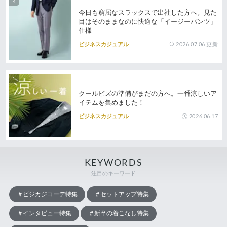
今日も窮屈なスラックスで出社した方へ。見た
目はそのままなのに快適な「イージーパンツ」
仕様
2026.07.06
更新
ビジネスカジュアル
クールビズの準備がまだの方へ。一番涼しいア
イテムを集めました！
2026.06.17
ビジネスカジュアル
KEYWORDS
注目のキーワード
ビジカジコーデ特集
セットアップ特集
インタビュー特集
新卒の着こなし特集